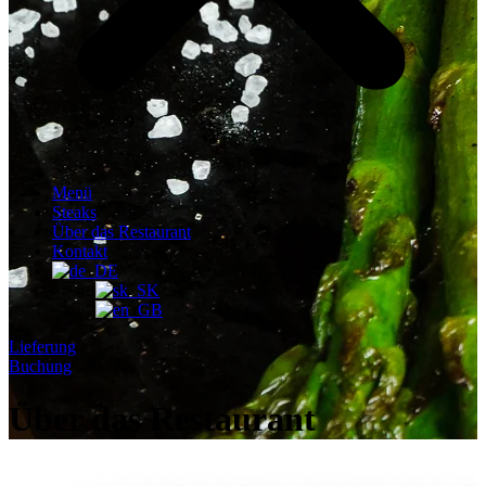
Menü
Steaks
Über das Restaurant
Kontakt
Lieferung
Buchung
Über das Restaurant