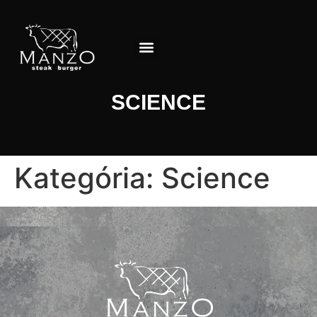
Jedálny lístok
O Reštaurácii
SCIENCE
Kategória:
Science