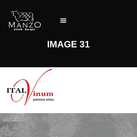
Jedálny lístok
O Reštaurácii
IMAGE 31