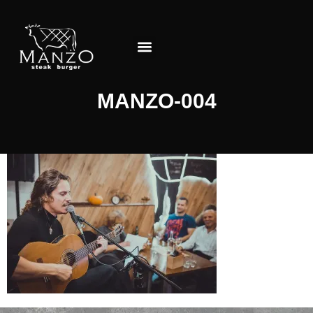
Jedálny lístok
O Reštaurácii
MANZO-004