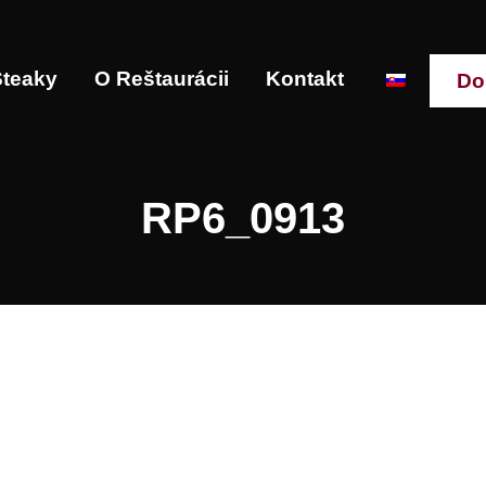
Steaky
O Reštaurácii
Kontakt
Do
RP6_0913