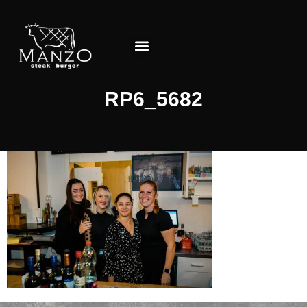
Jedálny lístok
O Reštaurácii
RP6_5682