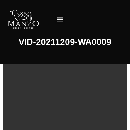
Jedálny lístok
O Reštaurácii
VID-20211209-WA0009