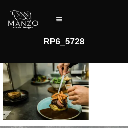
Über das Restaurant
RP6_5728