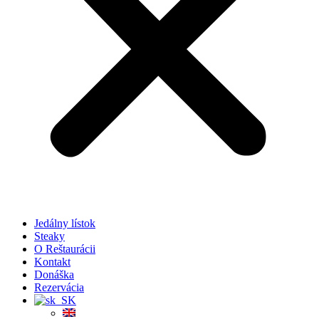
Jedálny lístok
Steaky
O Reštaurácii
Kontakt
Donáška
Rezervácia