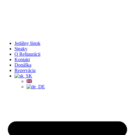
Jedálny lístok
Steaky
O Reštaurácii
Kontakt
Donáška
Rezervácia